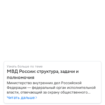
Узнать больше по теме
МВД России: структура, задачи и
полномочия
Министерство внутренних дел Российской
Федерации — федеральный орган исполнительной
власти, отвечающий за охрану общественного
порядка, борьбу с преступностью, обеспечение
Читать дальше
безопасности граждан и реализацию