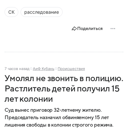
государственной политики в сфере внутренних дел.
В материале рассказываем, чем занимается МВД
СК
расследование
России, какие задачи выполняет министерство, как
устроена его структура, кто возглавляет ведомство
и какие полномочия оно имеет.
Поделиться
7 часов назад
АиФ Кубань
Происшествия
Умолял не звонить в полицию.
Растлитель детей получил 15
лет колонии
Суд вынес приговор 32‑летнему жителю.
Председатель назначил обвиняемому 15 лет
лишения свободы в колонии строгого режима.