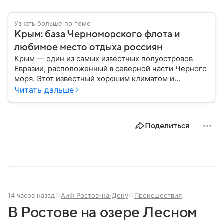
Узнать больше по теме
Крым: база Черноморского флота и
любимое место отдыха россиян
Крым — один из самых известных полуостровов
Евразии, расположенный в северной части Черного
моря. Этот известный хорошим климатом и
красивой природой регион имеет также огромное
Читать дальше
историческое, военное и экономическое значение.
На протяжении веков Крым переходил от одного
государства к другому, а его географическое
Поделиться
положение сделало полуостров ключевой точкой
по контролю Черного моря.
14 часов назад
АиФ Ростов-на-Дону
Происшествия
В Ростове на озере Лесном