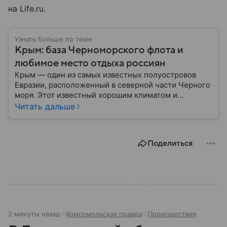
на Life.ru.
Узнать больше по теме
Крым: база Черноморского флота и
любимое место отдыха россиян
Крым — один из самых известных полуостровов
Евразии, расположенный в северной части Черного
моря. Этот известный хорошим климатом и
красивой природой регион имеет также огромное
Читать дальше
историческое, военное и экономическое значение.
На протяжении веков Крым переходил от одного
государства к другому, а его географическое
Поделиться
положение сделало полуостров ключевой точкой
по контролю Черного моря.
2 минуты назад
Комсомольская правда
Происшествия