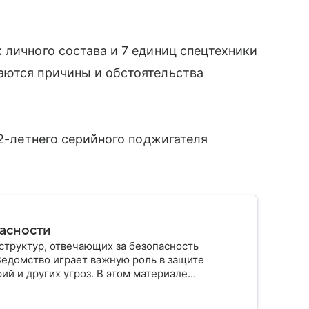
 личного состава и 7 единиц спецтехники
аются причины и обстоятельства
42-летнего серийного поджигателя
пасности
структур, отвечающих за безопасность
Ведомство играет важную роль в защите
ий и других угроз. В этом материале
строено, какие задачи выполняет и какую роль