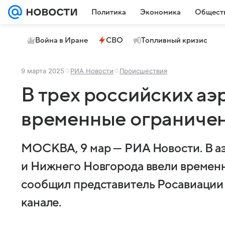
Политика
Экономика
Общест
Война в Иране
СВО
Топливный кризис
9 марта 2025
РИА Новости
Происшествия
В трех российских аэ
временные ограниче
МОСКВА, 9 мар — РИА Новости. В аэ
и Нижнего Новгорода ввели временн
сообщил представитель Росавиации 
канале.