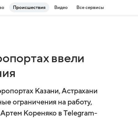
во
Происшествия
Видео
Все сервисы
ропортах ввели
ния
ропортах Казани, Астрахани
ые ограничения на работу,
Артем Кореняко в Telegram-