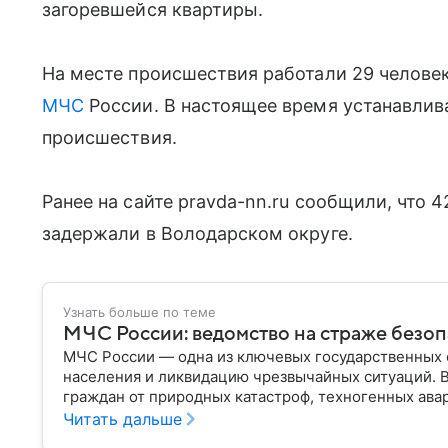
загоревшейся квартиры.
На месте происшествия работали 29 человек
МЧС
России. В настоящее время устанавлив
происшествия.
Ранее на сайте pravda-nn.ru сообщили, что 
задержали в Володарском округе.
Узнать больше по теме
МЧС России: ведомство на страже безо
МЧС России — одна из ключевых государственных 
населения и ликвидацию чрезвычайных ситуаций. 
граждан от природных катастроф, техногенных авар
разбираем, что представляет собой МЧС, как оно у
Читать дальше
играет в современной России.