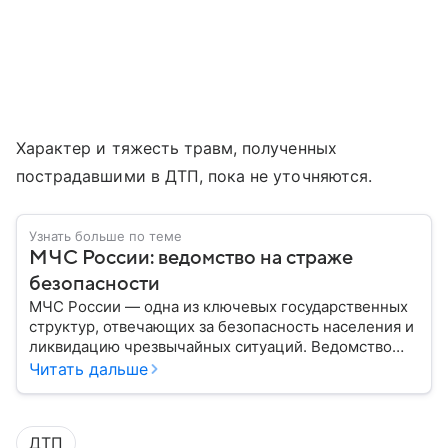
Характер и тяжесть травм, полученных
пострадавшими в ДТП, пока не уточняются.
Узнать больше по теме
МЧС России: ведомство на страже
безопасности
МЧС России — одна из ключевых государственных
структур, отвечающих за безопасность населения и
ликвидацию чрезвычайных ситуаций. Ведомство
играет важную роль в защите граждан от
Читать дальше
природных катастроф, техногенных аварий и других
угроз. В этом материале разбираем, что
представляет собой МЧС, как оно устроено, какие
ДТП
задачи выполняет и какую роль играет в