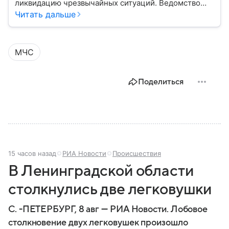
ликвидацию чрезвычайных ситуаций. Ведомство
играет важную роль в защите граждан от
Читать дальше
природных катастроф, техногенных аварий и других
угроз. В этом материале разбираем, что
представляет собой МЧС, как оно устроено, какие
МЧС
задачи выполняет и какую роль играет в
современной России.
Поделиться
15 часов назад
РИА Новости
Происшествия
В Ленинградской области
столкнулись две легковушки
С. -ПЕТЕРБУРГ, 8 авг — РИА Новости. Лобовое
столкновение двух легковушек произошло