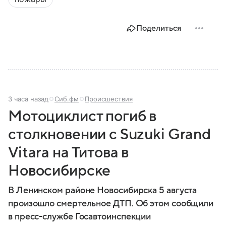
задачи выполняет и какую роль играет в
современной России.
Поделиться
3 часа назад
Сиб.фм
Происшествия
Мотоциклист погиб в
столкновении с Suzuki Grand
Vitara на Титова в
Новосибирске
В Ленинском районе Новосибирска 5 августа
произошло смертельное ДТП. Об этом сообщили
в пресс-службе Госавтоинспекции