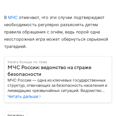
В
МЧС
отмечают, что эти случаи подтверждают
необходимость регулярно разъяснять детям
правила обращения с огнём, ведь порой одна
неосторожная игра может обернуться серьезной
трагедией.
Узнать больше по теме
МЧС России: ведомство на страже
безопасности
МЧС России — одна из ключевых государственных
структур, отвечающих за безопасность населения и
ликвидацию чрезвычайных ситуаций. Ведомство
играет важную роль в защите граждан от
Читать дальше
природных катастроф, техногенных аварий и других
угроз. В этом материале разбираем, что
представляет собой МЧС, как оно устроено, какие
пожары