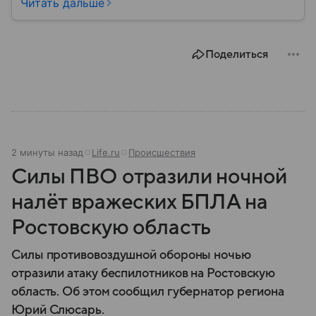
они стали реальностью: собрали главное о
Читать дальше
беспилотных летательных аппаратах (БПЛА) и о
том, для чего они нужны.
Поделиться
2 минуты назад
Life.ru
Происшествия
Силы ПВО отразили ночной
налёт вражеских БПЛА на
Ростовскую область
Силы противовоздушной обороны ночью
отразили атаку беспилотников на Ростовскую
область. Об этом сообщил губернатор региона
Юрий Слюсарь.