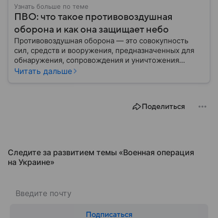
Узнать больше по теме
ПВО: что такое противовоздушная
оборона и как она защищает небо
Противовоздушная оборона — это совокупность
сил, средств и вооружения, предназначенных для
обнаружения, сопровождения и уничтожения
средств воздушного нападения. Современные
Читать дальше
системы ПВО считаются одним из ключевых
элементов обеспечения национальной
безопасности любого государства: собрали о них
Поделиться
главное.
Следите за развитием темы «Военная операция
на Украине»
Подписаться