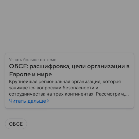
Узнать больше по теме
ОБСЕ: расшифровка, цели организации в
Европе и мире
Крупнейшая региональная организация, которая
занимается вопросами безопасности и
сотрудничества на трех континентах. Рассмотрим,
что делает ОБСЕ, как она была создана и почему
Читать дальше
это объединение остается важной частью мировой
политики.
ОБСЕ