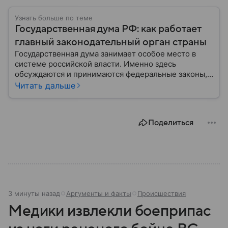
Узнать больше по теме
Государственная дума РФ: как работает
главный законодательный орган страны
Государственная дума занимает особое место в
системе российской власти. Именно здесь
обсуждаются и принимаются федеральные законы,
определяющие развитие государства, экономики и
Читать дальше
социальной сферы. Через нижнюю палату
парламента проходят важнейшие решения,
затрагивающие жизнь миллионов граждан.
Поделиться
Разбираемся, как устроена Госдума, какие
полномочия она имеет и как формируется ее
состав.
3 минуты назад
Аргументы и факты
Происшествия
Медики извлекли боеприпас