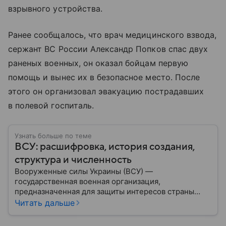
взрывного устройства.
Ранее сообщалось, что врач медицинского взвода,
сержант ВС России Александр Попков спас двух
раненых военных, он оказал бойцам первую
помощь и вынес их в безопасное место. После
этого он организовал эвакуацию пострадавших
в полевой госпиталь.
Узнать больше по теме
ВСУ: расшифровка, история создания,
структура и численность
Вооруженные силы Украины (ВСУ) —
государственная военная организация,
предназначенная для защиты интересов страны
военным путем. Была создана после
Читать дальше
провозглашения независимости Украины в 1991
году. В материале — главное по теме.