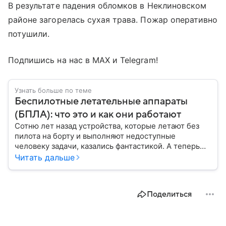
В результате падения обломков в Неклиновском
районе загорелась сухая трава. Пожар оперативно
потушили.
Подпишись на нас в МАХ и Telegram!
Узнать больше по теме
Беспилотные летательные аппараты
(БПЛА): что это и как они работают
Сотню лет назад устройства, которые летают без
пилота на борту и выполняют недоступные
человеку задачи, казались фантастикой. А теперь
они стали реальностью: собрали главное о
Читать дальше
беспилотных летательных аппаратах (БПЛА) и о
том, для чего они нужны.
Поделиться