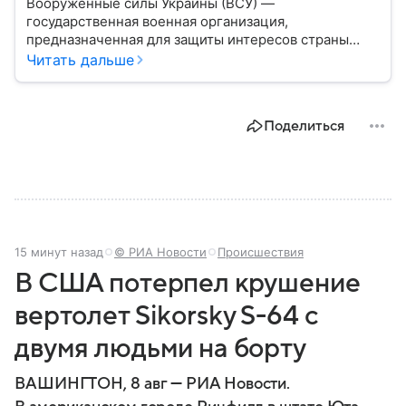
Вооруженные силы Украины (ВСУ) —
государственная военная организация,
предназначенная для защиты интересов страны
военным путем. Была создана после
Читать дальше
провозглашения независимости Украины в 1991
году. В материале — главное по теме.
Поделиться
15 минут назад
© РИА Новости
Происшествия
В США потерпел крушение
вертолет Sikorsky S-64 с
двумя людьми на борту
ВАШИНГТОН, 8 авг — РИА Новости.