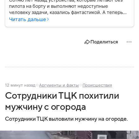
пилота на борту и выполняют недоступные
человеку задачи, казались фантастикой. А теперь
они стали реальностью: собрали главное о
Читать дальше
беспилотных летательных аппаратах (БПЛА) и о
том, для чего они нужны.
Поделиться
12 минут назад
Аргументы и факты
Происшествия
Сотрудники ТЦК похитили
мужчину с огорода
Сотрудники ТЦК выловили мужчину на огороде.