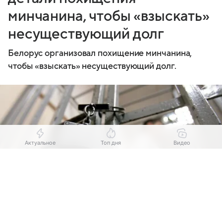
минчанина, чтобы «взыскать»
несуществующий долг
Белорус организовал похищение минчанина,
чтобы «взыскать» несуществующий долг.
Актуальное
Топ дня
Видео
Выберите комментарий
Выберите комментарий
Выберите комментарий
Информация полезная и актуальная
Информация полезная и актуальная
Информация полезная и актуальная
Заголовок вводит в заблуждение
Заголовок вводит в заблуждение
Заголовок вводит в заблуждение