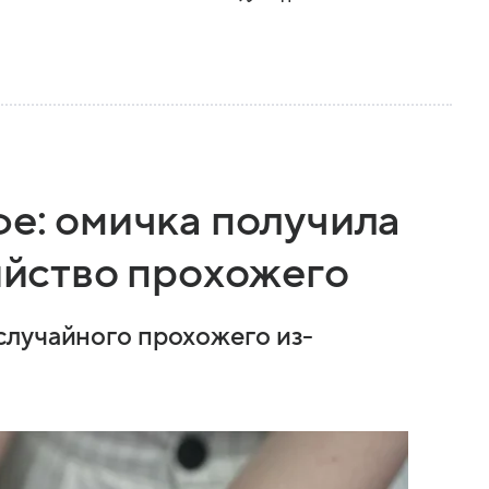
фе: омичка получила
бийство прохожего
случайного прохожего из-