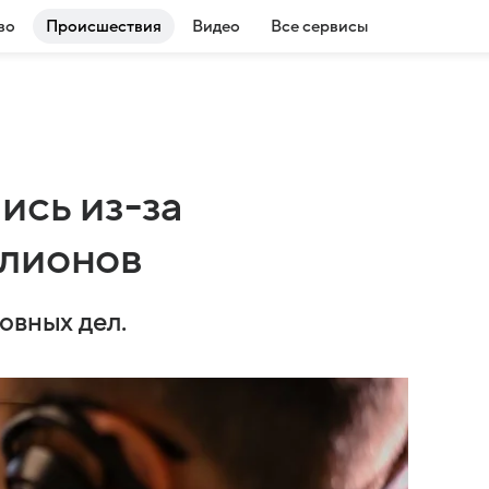
во
Происшествия
Видео
Все сервисы
ись из-за
ллионов
овных дел.