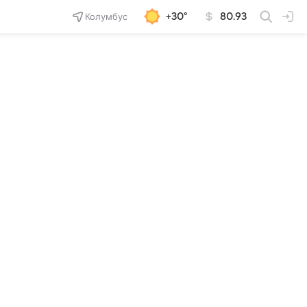
Колумбус
+30°
80.93