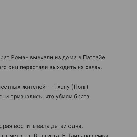
брат Роман выехали из дома в Паттайе
го они перестали выходить на связь.
местных жителей — Тхану (Понг)
они признались, что убили брата
орая воспитывала детей одна,
т четверг, 6 августа. В Таиланд семья