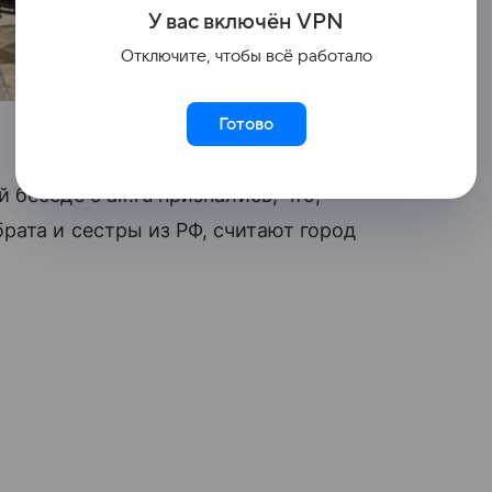
У вас включ
ён
V
P
N
Отключите, чтобы всё работало
Готово
еседе с aif.ru признались, что,
ата и сестры из РФ, считают город