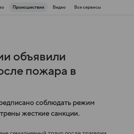
во
Происшествия
Видео
Все сервисы
ии объявили
осле пожара в
предписано соблюдать режим
отрены жесткие санкции.
ане семидневный траур после трагедии