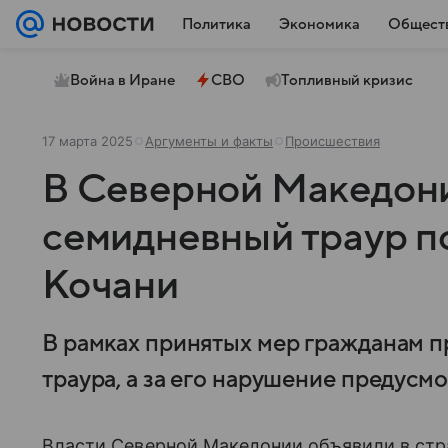
Политика
Экономика
Общест
Война в Иране
СВО
Топливный кризис
17 марта 2025
Аргументы и факты
Происшествия
В Северной Македон
семидневный траур п
Кочани
В рамках принятых мер гражданам 
траура, а за его нарушение предусм
Власти Северной Македонии объявили в стр