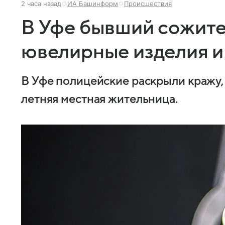
2 часа назад
ИА Башинформ
Происшествия
В Уфе бывший сожител
ювелирные изделия и
В Уфе полицейские раскрыли кражу,
летняя местная жительница.