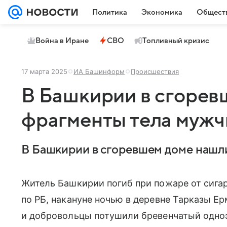
Политика
Экономика
Общест
Война в Иране
СВО
Топливный кризис
17 марта 2025
ИА Башинформ
Происшествия
В Башкирии в сгорев
фрагменты тела муж
В Башкирии в сгоревшем доме нашл
Житель Башкирии погиб при пожаре от сига
по РБ, накануне ночью в деревне Тарказы Е
и добровольцы потушили бревенчатый одно