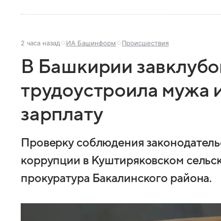
2 часа назад
ИА Башинформ
Происшествия
В Башкирии завклубо
трудоустроила мужа и
зарплату
Проверку соблюдения законодатель
коррупции в Куштиряковском сельск
прокуратура Бакалинского района.