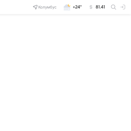
Колумбус
+24°
81.41