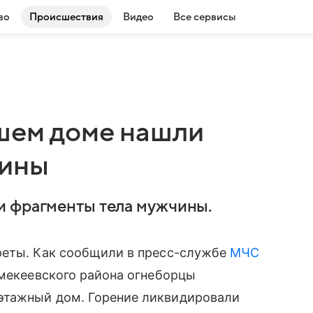
во
Происшествия
Видео
Все сервисы
шем доме нашли
чины
и фрагменты тела мужчины.
реты. Как сообщили в пресс-службе
МЧС
рмекеевского района огнеборцы
этажный дом. Горение ликвидировали