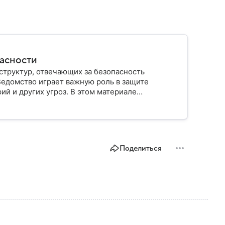
пасности
структур, отвечающих за безопасность
Ведомство играет важную роль в защите
ий и других угроз. В этом материале
строено, какие задачи выполняет и какую роль
Поделиться