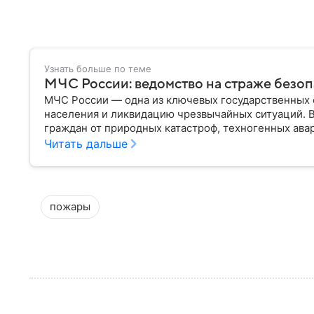
Узнать больше по теме
МЧС России: ведомство на страже безо
МЧС России — одна из ключевых государственных 
населения и ликвидацию чрезвычайных ситуаций. 
граждан от природных катастроф, техногенных авар
разбираем, что представляет собой МЧС, как оно у
Читать дальше
играет в современной России.
пожары