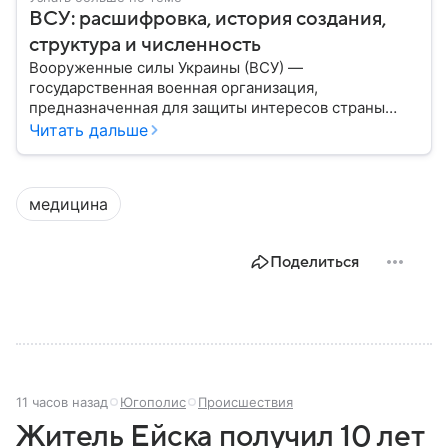
ВСУ: расшифровка, история создания,
структура и численность
Вооруженные силы Украины (ВСУ) —
государственная военная организация,
предназначенная для защиты интересов страны
военным путем. Была создана после
Читать дальше
провозглашения независимости Украины в 1991
году. В материале — главное по теме.
медицина
Поделиться
11 часов назад
Югополис
Происшествия
Житель Ейска получил 10 лет