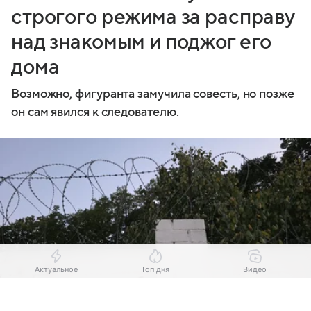
строгого режима за расправу
над знакомым и поджог его
дома
Возможно, фигуранта замучила совесть, но позже
он сам явился к следователю.
Актуальное
Топ дня
Видео
Выберите комментарий
Выберите комментарий
Выберите комментарий