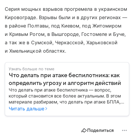
Серия мощных взрывов прогремела в украинском
Кировограде. Взрывы были и в других регионах —
в районе Полтавы, под Киевом, под Житомиром
и Кривым Рогом, в Вышгороде, Гостомеле и Буче,
а так же в Сумской, Черкасской, Харьковской
и Хмельницкой областях.
Узнать больше по теме
Что делать при атаке беспилотника: как
определить угрозу и алгоритм действий
Что делать при атаке беспилотника — вопрос,
который становится все более актуальным. В этом
материале разбираем, что делать при атаке БПЛА,
как распознать угрозу, какие действия предпринять
Читать дальше
на улице и в помещении, а также что известно о
компенсации ущерба.
Поделиться