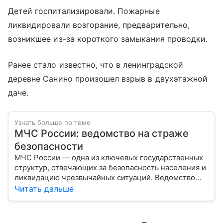
Детей госпитализировали. Пожарные
ликвидировали возгорание, предварительно,
возникшее из-за короткого замыкания проводки.
Ранее стало известно, что в ленинградской
деревне Санино произошел взрыв в двухэтажной
даче.
Узнать больше по теме
МЧС России: ведомство на страже
безопасности
МЧС России — одна из ключевых государственных
структур, отвечающих за безопасность населения и
ликвидацию чрезвычайных ситуаций. Ведомство
играет важную роль в защите граждан от
Читать дальше
природных катастроф, техногенных аварий и других
угроз. В этом материале разбираем, что
представляет собой МЧС, как оно устроено, какие