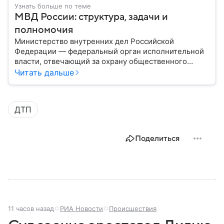
Узнать больше по теме
МВД России: структура, задачи и
полномочия
Министерство внутренних дел Российской
Федерации — федеральный орган исполнительной
власти, отвечающий за охрану общественного
порядка, борьбу с преступностью, обеспечение
Читать дальше
безопасности граждан и реализацию
государственной политики в сфере внутренних дел.
В материале рассказываем, чем занимается МВД
ДТП
России, какие задачи выполняет министерство, как
устроена его структура, кто возглавляет ведомство
и какие полномочия оно имеет.
Поделиться
11 часов назад
РИА Новости
Происшествия