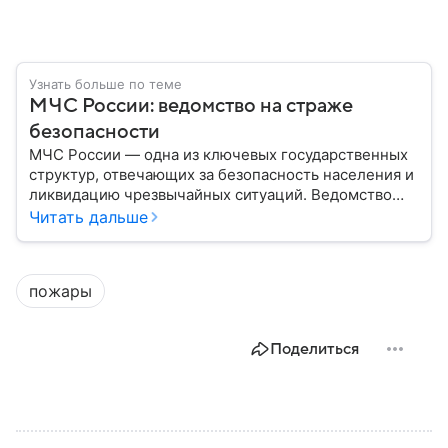
Узнать больше по теме
МЧС России: ведомство на страже
безопасности
МЧС России — одна из ключевых государственных
структур, отвечающих за безопасность населения и
ликвидацию чрезвычайных ситуаций. Ведомство
играет важную роль в защите граждан от
Читать дальше
природных катастроф, техногенных аварий и других
угроз. В этом материале разбираем, что
представляет собой МЧС, как оно устроено, какие
пожары
задачи выполняет и какую роль играет в
современной России.
Поделиться