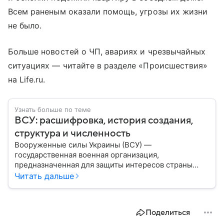
Всем раненым оказали помощь, угрозы их жизни
не было.
Больше новостей о ЧП, авариях и чрезвычайных
ситуациях — читайте в разделе «Происшествия»
на Life.ru.
Узнать больше по теме
ВСУ: расшифровка, история создания,
структура и численность
Вооруженные силы Украины (ВСУ) —
государственная военная организация,
предназначенная для защиты интересов страны
военным путем. Была создана после
Читать дальше
провозглашения независимости Украины в 1991
году. В материале — главное по теме.
Поделиться