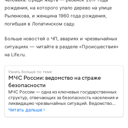
рождения, на которого упало дерево на улице
Рыленкова, и женщина 1960 года рождения,
погибшая в Лопатинском саду.
Больше новостей о ЧП, авариях и чрезвычайных
ситуациях — читайте в разделе «Происшествия»
на Life.ru.
Узнать больше по теме
МЧС России: ведомство на страже
безопасности
МЧС России — одна из ключевых государственных
структур, отвечающих за безопасность населения и
ликвидацию чрезвычайных ситуаций. Ведомство
играет важную роль в защите граждан от
Читать дальше
природных катастроф, техногенных аварий и других
угроз. В этом материале разбираем, что
представляет собой МЧС, как оно устроено, какие