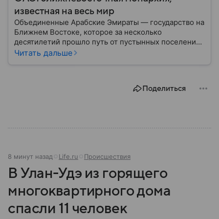
известная на весь мир
Объединенные Арабские Эмираты — государство на
Ближнем Востоке, которое за несколько
десятилетий прошло путь от пустынных поселений
до одного из самых богатых и влиятельных центров
Читать дальше
мировой экономики. Сегодня ОАЭ ассоциируются с
небоскребами, финансовыми рынками, нефтяными
доходами и международной дипломатией. В
Поделиться
материале — самое важное по теме.
8 минут назад
Life.ru
Происшествия
В Улан-Удэ из горящего
многоквартирного дома
спасли 11 человек