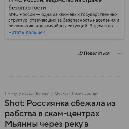
МЧС России: ведомство на страже
безопасности
МЧС России — одна из ключевых государственных
структур, отвечающих за безопасность населения и
ликвидацию чрезвычайных ситуаций. Ведомство
играет важную роль в защите граждан от
Читать дальше
природных катастроф, техногенных аварий и других
угроз. В этом материале разбираем, что
представляет собой МЧС, как оно устроено, какие
Поделиться
задачи выполняет и какую роль играет в
современной России.
1 минуту назад
Вечерняя Москва
Происшествия
Shot: Россиянка сбежала из
рабства в скам-центрах
Мьянмы через реку в