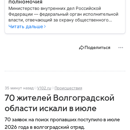
полномочия
Министерство внутренних дел Российской
Федерации — федеральный орган исполнительной
власти, отвечающий за охрану общественного
порядка, борьбу с преступностью, обеспечение
Читать дальше
безопасности граждан и реализацию
государственной политики в сфере внутренних дел.
В материале рассказываем, чем занимается МВД
Поделиться
России, какие задачи выполняет министерство, как
устроена его структура, кто возглавляет ведомство
и какие полномочия оно имеет.
35 минут назад
V102.ru
Происшествия
70 жителей Волгоградской
области искали в июле
70 заявок на поиск пропавших поступило в июле
2026 года в волгоградский отряд.