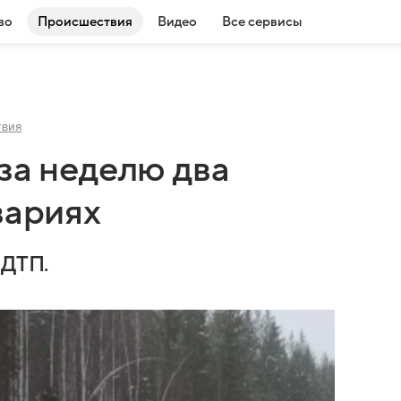
во
Происшествия
Видео
Все сервисы
твия
за неделю два
вариях
 ДТП.