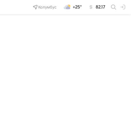
Колумбус
+25°
82.17