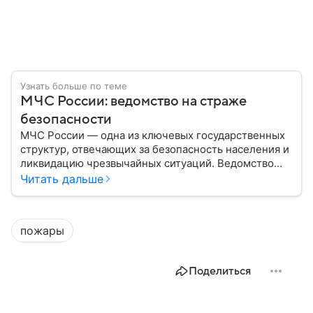
Узнать больше по теме
МЧС России: ведомство на страже
безопасности
МЧС России — одна из ключевых государственных
структур, отвечающих за безопасность населения и
ликвидацию чрезвычайных ситуаций. Ведомство
играет важную роль в защите граждан от
Читать дальше
природных катастроф, техногенных аварий и других
угроз. В этом материале разбираем, что
представляет собой МЧС, как оно устроено, какие
пожары
задачи выполняет и какую роль играет в
современной России.
Поделиться