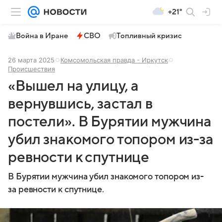
+21°
Война в Иране
СВО
Топливный кризис
26 марта 2025
Комсомольская правда - Иркутск
Происшествия
«Вышел на улицу, а
вернувшись, застал в
постели». В Бурятии мужчина
убил знакомого топором из-за
ревности к спутнице
В Бурятии мужчина убил знакомого топором из-
за ревности к спутнице.