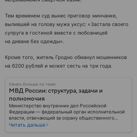
Тем временем суд вынес приговор минчанке,
вылившей на голову мужа уксус: «Застала своего
супруга в гостиной вместе с любовницей
на диване без одежды».
Кроме того, житель Гродно обманул мошенников
на 6200 рублей и может сесть на три года.
Узнать больше по теме
МВД России: структура, задачи и
полномочия
Министерство внутренних дел Российской
Федерации — федеральный орган исполнительной
власти, отвечающий за охрану общественного
порядка, борьбу с преступностью, обеспечение
Читать дальше
безопасности граждан и реализацию
государственной политики в сфере внутренних дел.