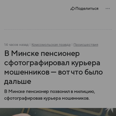
В материале рассказываем, чем занимается МВД
Поделиться
России, какие задачи выполняет министерство, как
устроена его структура, кто возглавляет ведомство
и какие полномочия оно имеет.
14 часов назад
Комсомольская правда
Происшествия
В Минске пенсионер
сфотографировал курьера
мошенников — вот что было
дальше
В Минске пенсионер позвонил в милицию,
сфотографировав курьера мошенников.