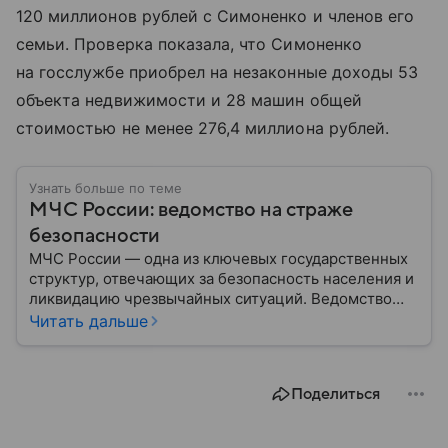
120 миллионов рублей с Симоненко и членов его
семьи. Проверка показала, что Симоненко
на госслужбе приобрел на незаконные доходы 53
объекта недвижимости и 28 машин общей
стоимостью не менее 276,4 миллиона рублей.
Узнать больше по теме
МЧС России: ведомство на страже
безопасности
МЧС России — одна из ключевых государственных
структур, отвечающих за безопасность населения и
ликвидацию чрезвычайных ситуаций. Ведомство
играет важную роль в защите граждан от
Читать дальше
природных катастроф, техногенных аварий и других
угроз. В этом материале разбираем, что
представляет собой МЧС, как оно устроено, какие
Поделиться
задачи выполняет и какую роль играет в
современной России.