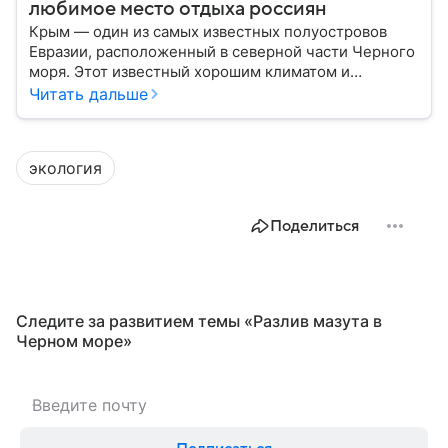
любимое место отдыха россиян
Крым — один из самых известных полуостровов
Евразии, расположенный в северной части Черного
моря. Этот известный хорошим климатом и
красивой природой регион имеет также огромное
Читать дальше
историческое, военное и экономическое значение.
На протяжении веков Крым переходил от одного
государства к другому, а его географическое
экология
положение сделало полуостров ключевой точкой
по контролю Черного моря.
Поделиться
Следите за развитием темы «Разлив мазута в
Черном море»