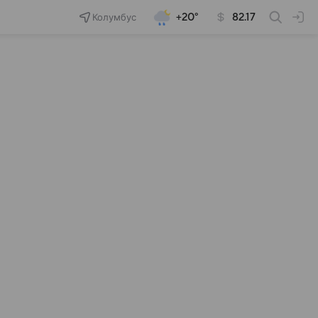
Колумбус
+20°
82.17