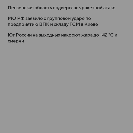
Пензенская область подверглась ракетной атаке
МО РФ заявило о групповом ударе по
предприятию ВПК и складу ГСМ в Киеве
Юг России на выходных накроют жара до +42 °C и
смерчи