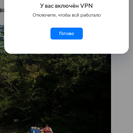
У вас включ
ён
V
P
N
вших 5 августа.
Отключите, чтобы всё работало
Готово