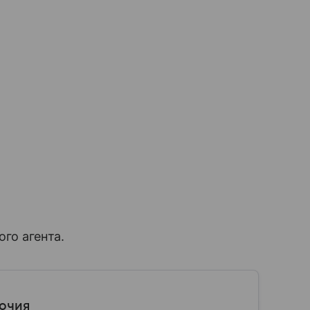
го агента.
мочия