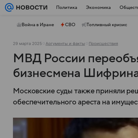
Политика
Экономика
Общест
Война в Иране
СВО
Топливный кризис
29 марта 2025
Аргументы и факты
Происшествия
МВД России переобъя
бизнесмена Шифрин
Московские суды также приняли ре
обеспечительного ареста на имущес