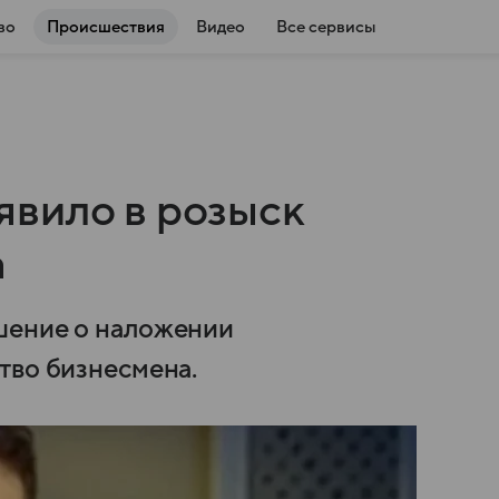
во
Происшествия
Видео
Все сервисы
вило в розыск
а
шение о наложении
тво бизнесмена.