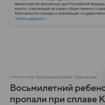
Министерство внутренних дел Российской Федера
власти, отвечающий за охрану общественного поря
безопасности граждан и реализацию государственн
материале рассказываем, чем занимается МВД Росс
Читать дальше
устроена его структура, кто возглавляет ведомств
4 минуты назад
Комсомольская правда
Происшествия
Восьмилетний ребено
пропали при сплаве 