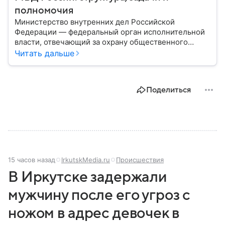
полномочия
Министерство внутренних дел Российской
Федерации — федеральный орган исполнительной
власти, отвечающий за охрану общественного
порядка, борьбу с преступностью, обеспечение
Читать дальше
безопасности граждан и реализацию
государственной политики в сфере внутренних дел.
В материале рассказываем, чем занимается МВД
Поделиться
России, какие задачи выполняет министерство, как
устроена его структура, кто возглавляет ведомство
и какие полномочия оно имеет.
15 часов назад
IrkutskMedia.ru
Происшествия
В Иркутске задержали
мужчину после его угроз с
ножом в адрес девочек в