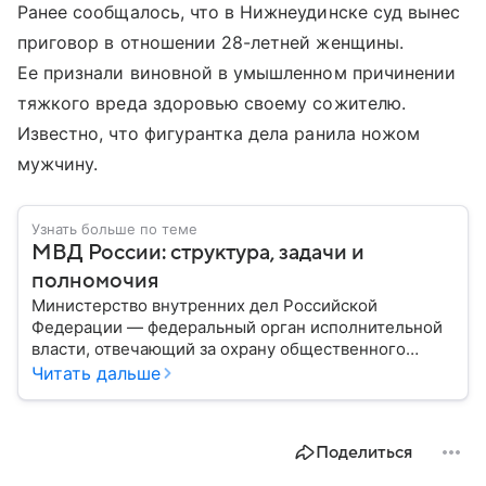
Ранее сообщалось, что в Нижнеудинске суд вынес
приговор в отношении 28-летней женщины.
Ее признали виновной в умышленном причинении
тяжкого вреда здоровью своему сожителю.
Известно, что фигурантка дела ранила ножом
мужчину.
Узнать больше по теме
МВД России: структура, задачи и
полномочия
Министерство внутренних дел Российской
Федерации — федеральный орган исполнительной
власти, отвечающий за охрану общественного
порядка, борьбу с преступностью, обеспечение
Читать дальше
безопасности граждан и реализацию
государственной политики в сфере внутренних дел.
В материале рассказываем, чем занимается МВД
Поделиться
России, какие задачи выполняет министерство, как
устроена его структура, кто возглавляет ведомство