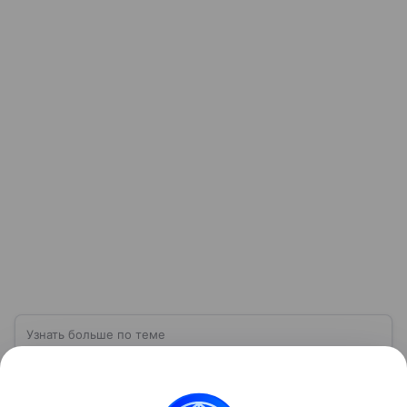
Узнать больше по теме
ПВО: что такое противовоздушная
оборона и как она защищает небо
Противовоздушная оборона — это совокупность