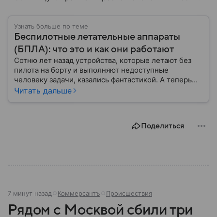
Узнать больше по теме
Беспилотные летательные аппараты
(БПЛА): что это и как они работают
Сотню лет назад устройства, которые летают без
пилота на борту и выполняют недоступные
человеку задачи, казались фантастикой. А теперь
они стали реальностью: собрали главное о
Читать дальше
беспилотных летательных аппаратах (БПЛА) и о
том, для чего они нужны.
Поделиться
7 минут назад
Коммерсантъ
Происшествия
Рядом с Москвой сбили три