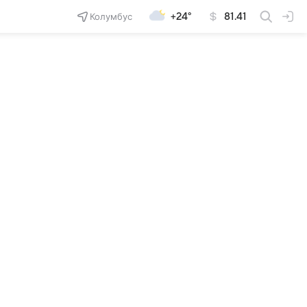
Колумбус
+24°
81.41