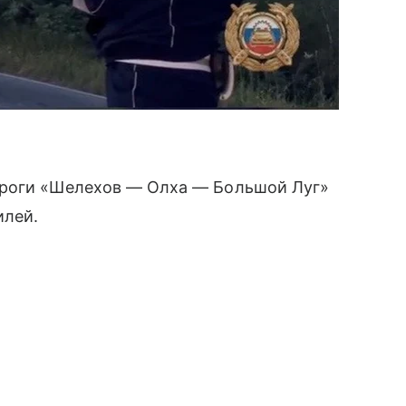
ороги «Шелехов — Олха — Большой Луг»
илей.