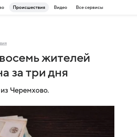
во
Происшествия
Видео
Все сервисы
вия
 восемь жителей
а за три дня
 из Черемхово.