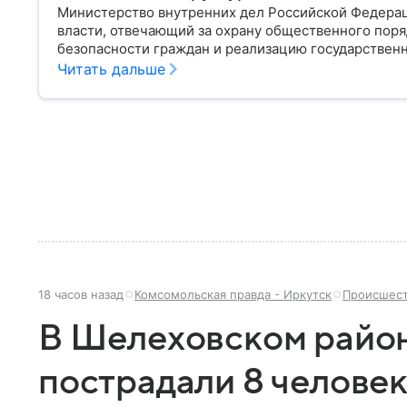
Министерство внутренних дел Российской Федера
власти, отвечающий за охрану общественного поря
безопасности граждан и реализацию государственн
материале рассказываем, чем занимается МВД Росс
Читать дальше
устроена его структура, кто возглавляет ведомств
18 часов назад
Комсомольская правда - Иркутск
Происшес
В Шелеховском райо
пострадали 8 человек