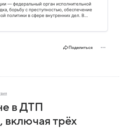
ции — федеральный орган исполнительной
дка, борьбу с преступностью, обеспечение
ой политики в сфере внутренних дел. В
ии, какие задачи выполняет министерство, как
о и какие полномочия оно имеет.
Поделиться
твия
не в ДТП
, включая трёх