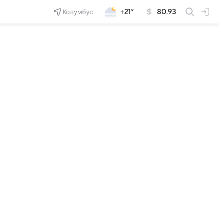
Колумбус
+21°
80.93