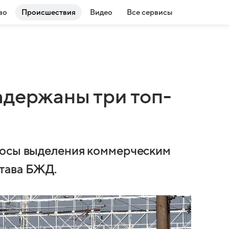
во
Происшествия
Видео
Все сервисы
адержаны три топ-
росы выделения коммерческим
тава БЖД.