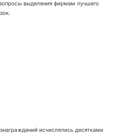
 вопросы выделения фирмам лучшего
зок.
ознаграждений исчислялись десятками