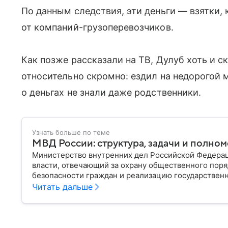
По данным следствия, эти деньги — взятки
от компаний-грузоперевозчиков.
Как позже рассказали на ТВ, Дулуб хоть и 
относительно скромно: ездил на недорогой 
о деньгах не знали даже родственники.
Узнать больше по теме
МВД России: структура, задачи и полно
Министерство внутренних дел Российской Федера
власти, отвечающий за охрану общественного поря
безопасности граждан и реализацию государственн
материале рассказываем, чем занимается МВД Росс
Читать дальше
устроена его структура, кто возглавляет ведомств