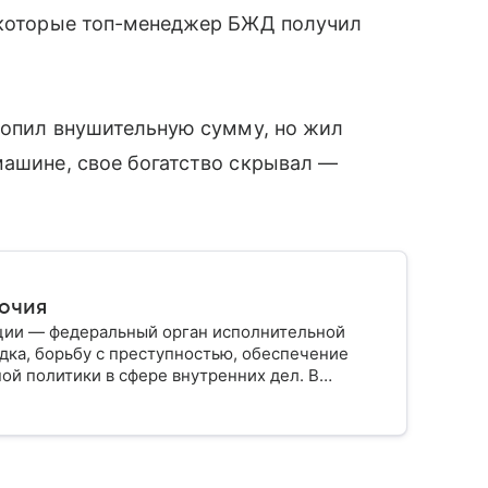
, которые топ-менеджер БЖД получил
скопил внушительную сумму, но жил
машине, свое богатство скрывал —
мочия
ции — федеральный орган исполнительной
дка, борьбу с преступностью, обеспечение
ой политики в сфере внутренних дел. В
ии, какие задачи выполняет министерство, как
о и какие полномочия оно имеет.