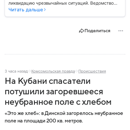
ликвидацию чрезвычайных ситуаций. Ведомство
играет важную роль в защите граждан от
Читать дальше
природных катастроф, техногенных аварий и других
угроз. В этом материале разбираем, что
представляет собой МЧС, как оно устроено, какие
Поделиться
задачи выполняет и какую роль играет в
современной России.
3 часа назад
Комсомольская правда
Происшествия
На Кубани спасатели
потушили загоревшееся
неубранное поле с хлебом
«Это же хлеб»: в Динской загорелось неубранное
поле на площади 200 кв. метров.