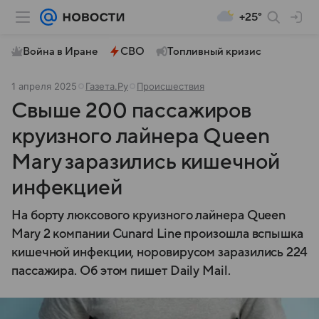
+25°
Война в Иране
СВО
Топливный кризис
1 апреля 2025
Газета.Ру
Происшествия
Свыше 200 пассажиров
круизного лайнера Queen
Mary заразились кишечной
инфекцией
На борту люксового круизного лайнера Queen
Mary 2 компании Cunard Line произошла вспышка
кишечной инфекции, норовирусом заразились 224
пассажира. Об этом пишет Daily Mail.