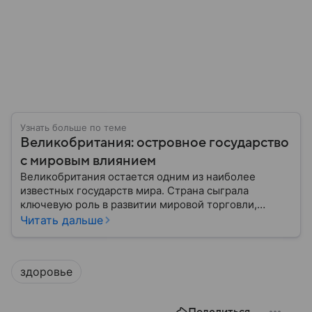
Узнать больше по теме
Великобритания: островное государство
с мировым влиянием
Великобритания остается одним из наиболее
известных государств мира. Страна сыграла
ключевую роль в развитии мировой торговли,
промышленности, науки и международных
Читать дальше
отношений: собрали главное о ней.
здоровье
Поделиться