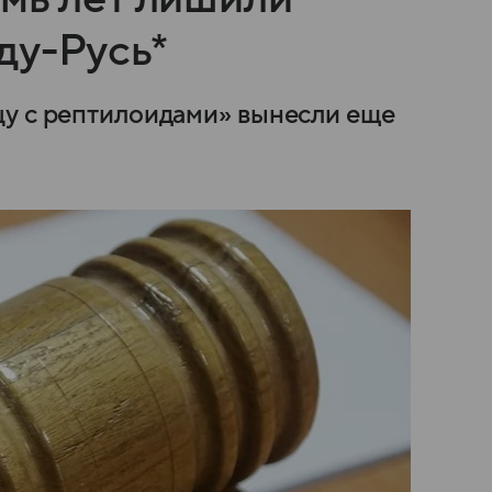
ду-Русь*
цу с рептилоидами» вынесли еще