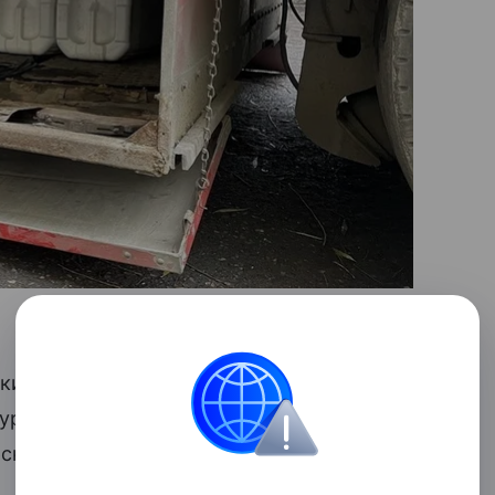
скими пограничниками пресекли
фуры пытался провести наркотики
рской таможни.