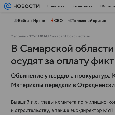
Политика
Экономика
Общест
Война в Иране
СВО
Топливный кризис
2 апреля 2025
МК.RU Самара
Происшествия
В Самарской области
осудят за оплату фик
Обвинение утвердила прокуратура 
Материалы передали в Отрадненский
Бывший и.о. главы комитета по жилищно-к
и строительству, а также экс-директор МУП