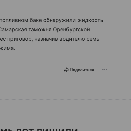
 топливном баке обнаружили жидкость
. Самарская таможня Оренбургской
нес приговор, назначив водителю семь
ежима.
Поделиться
емь лет лишили