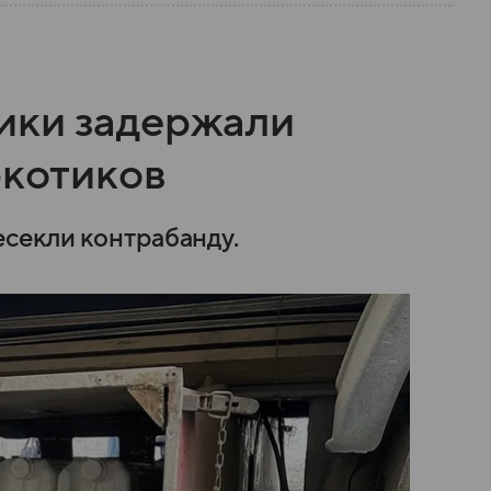
ики задержали
ркотиков
секли контрабанду.