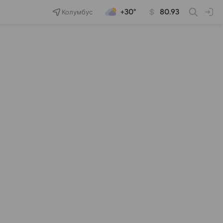
Колумбус
+30°
80.93