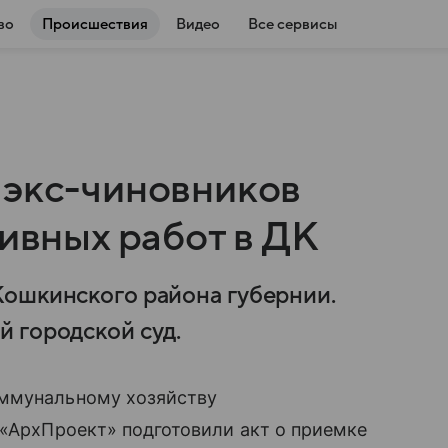
во
Происшествия
Видео
Все сервисы
 экс-чиновников
тивных работ в ДК
Кошкинского района губернии.
 городской суд.
оммунальному хозяйству
 «АрхПроект» подготовили акт о приемке