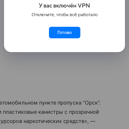
У вас включ
ён
V
P
N
Отключите, чтобы всё работало
Готово
втомобильном пункте пропуска “Орск”.
и пластиковые канистры с прозрачной
курсоров наркотических средств», —