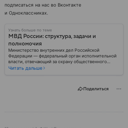
подписаться на нас во Вконтакте
и Одноклассниках.
Узнать больше по теме
МВД России: структура, задачи и
полномочия
Министерство внутренних дел Российской
Федерации — федеральный орган исполнительной
власти, отвечающий за охрану общественного
порядка, борьбу с преступностью, обеспечение
Читать дальше
безопасности граждан и реализацию
государственной политики в сфере внутренних дел.
В материале рассказываем, чем занимается МВД
Поделиться
России, какие задачи выполняет министерство, как
устроена его структура, кто возглавляет ведомство
и какие полномочия оно имеет.