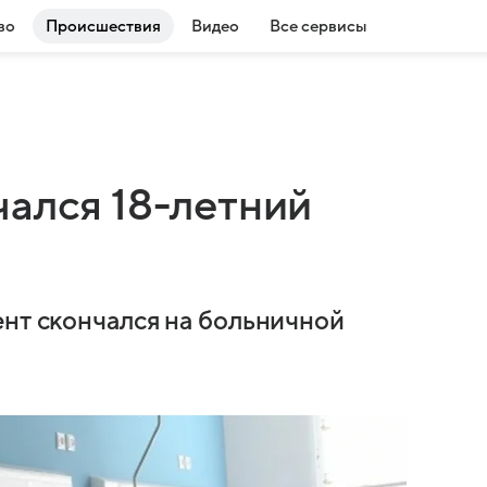
во
Происшествия
Видео
Все сервисы
чался 18-летний
ент скончался на больничной