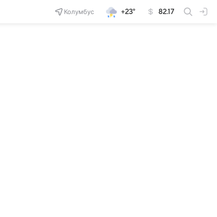
Колумбус
+23°
82.17