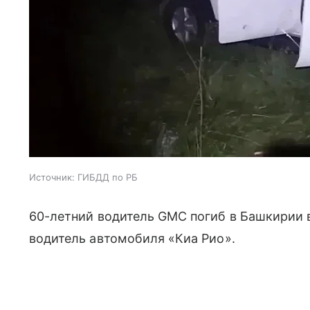
Источник:
ГИБДД по РБ
60-летний водитель GMC погиб в Башкирии в
водитель автомобиля «Киа Рио».