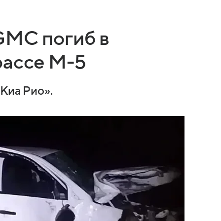
GMC погиб в
рассе М-5
Киа Рио».