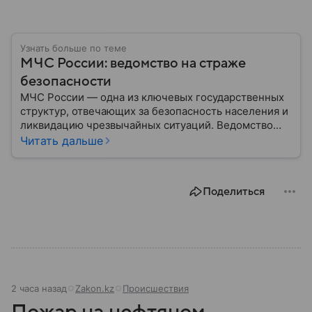
Узнать больше по теме
МЧС России: ведомство на страже
безопасности
МЧС России — одна из ключевых государственных
структур, отвечающих за безопасность населения и
ликвидацию чрезвычайных ситуаций. Ведомство
играет важную роль в защите граждан от
Читать дальше
природных катастроф, техногенных аварий и других
угроз. В этом материале разбираем, что
представляет собой МЧС, как оно устроено, какие
Поделиться
задачи выполняет и какую роль играет в
современной России.
2 часа назад
Zakon.kz
Происшествия