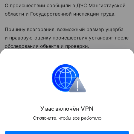
О происшествии сообщили в ДЧС Мангистауской
области и Государственной инспекции труда.
Причину возгорания, возможный размер ущерба
и правовую оценку происшествия установят после
обследования объекта и проверки.
Ранее на фоне жары лесные пожары вспыхнули
сразу в двух регионах Казахстана.
пожары
Поделиться
У вас включ
ён
V
P
N
Отключите, чтобы всё работало