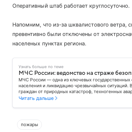
Оперативный штаб работает круглосуточно.
Напомним, что из-за шквалистового ветра, с
превентивно были отключены от электросна
населеных пунктах региона.
Узнать больше по теме
МЧС России: ведомство на страже безо
МЧС России — одна из ключевых государственных 
населения и ликвидацию чрезвычайных ситуаций. 
граждан от природных катастроф, техногенных авар
разбираем, что представляет собой МЧС, как оно у
Читать дальше
играет в современной России.
пожары