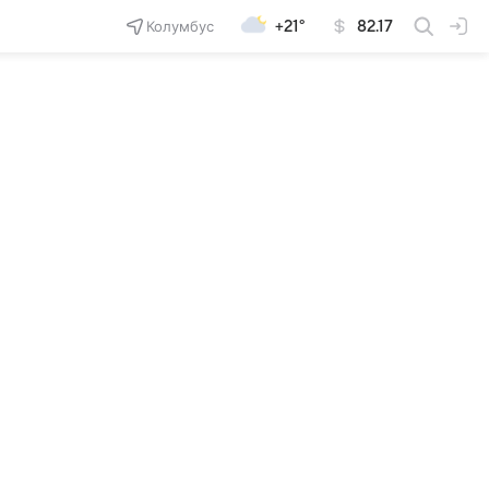
Колумбус
+21°
82.17