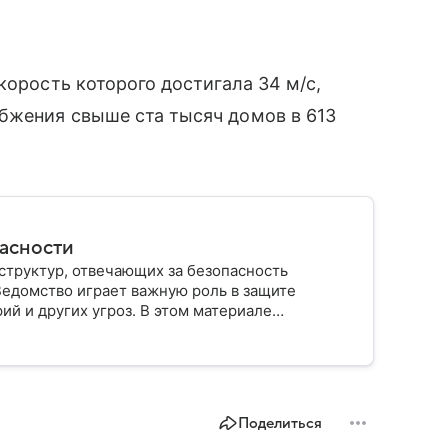
корость которого достигала 34 м/с,
бжения свыше ста тысяч домов в 613
пасности
структур, отвечающих за безопасность
Ведомство играет важную роль в защите
ий и других угроз. В этом материале
строено, какие задачи выполняет и какую роль
Поделиться