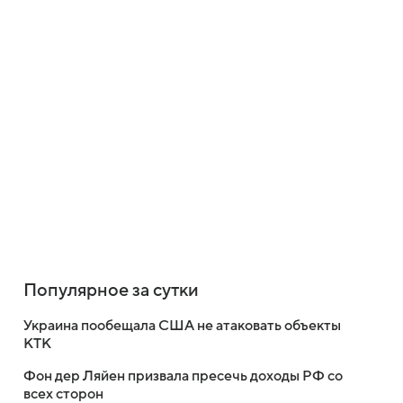
Популярное за сутки
Украина пообещала США не атаковать объекты
КТК
Фон дер Ляйен призвала пресечь доходы РФ со
всех сторон