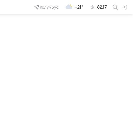
Колумбус
+21°
82.17