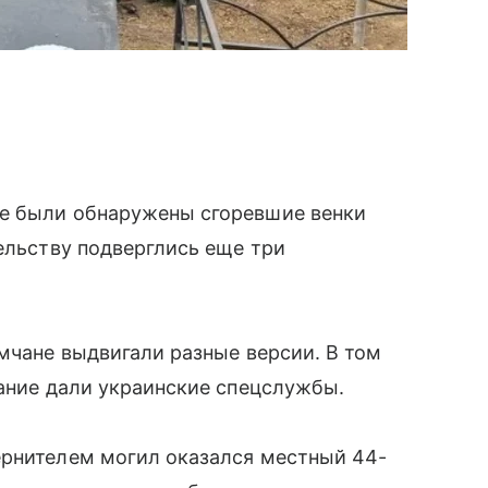
ще были обнаружены сгоревшие венки
тельству подверглись еще три
ымчане выдвигали разные версии. В том
дание дали украинские спецслужбы.
ернителем могил оказался местный 44-