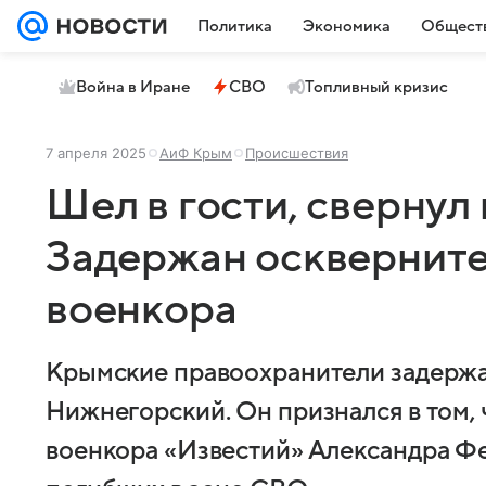
Политика
Экономика
Общест
Война в Иране
СВО
Топливный кризис
7 апреля 2025
АиФ Крым
Происшествия
Шел в гости, свернул
Задержан оскверните
военкора
Крымские правоохранители задержа
Нижнегорский. Он признался в том,
военкора «Известий» Александра Фе