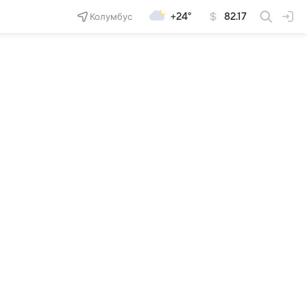
Колумбус
+24°
82.17