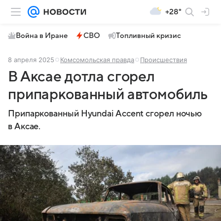
+28°
Война в Иране
СВО
Топливный кризис
8 апреля 2025
Комсомольская правда
Происшествия
В Аксае дотла сгорел
припаркованный автомобиль
Припаркованный Hyundai Accent сгорел ночью
в Аксае.