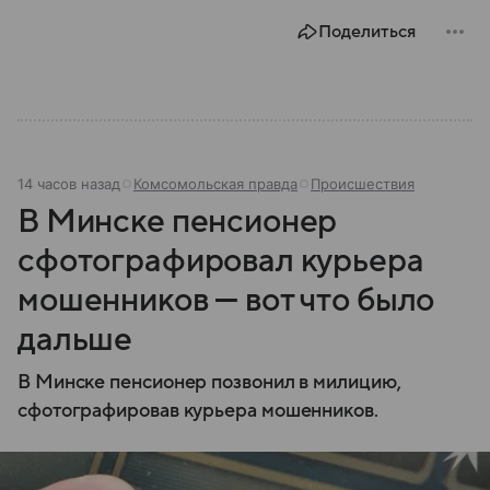
В материале рассказываем, чем занимается МВД
Поделиться
России, какие задачи выполняет министерство, как
устроена его структура, кто возглавляет ведомство
и какие полномочия оно имеет.
14 часов назад
Комсомольская правда
Происшествия
В Минске пенсионер
сфотографировал курьера
мошенников — вот что было
дальше
В Минске пенсионер позвонил в милицию,
сфотографировав курьера мошенников.