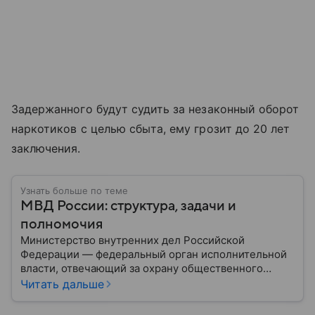
Задержанного будут судить за незаконный оборот
наркотиков с целью сбыта, ему грозит до 20 лет
заключения.
Узнать больше по теме
МВД России: структура, задачи и
полномочия
Министерство внутренних дел Российской
Федерации — федеральный орган исполнительной
власти, отвечающий за охрану общественного
порядка, борьбу с преступностью, обеспечение
Читать дальше
безопасности граждан и реализацию
государственной политики в сфере внутренних дел.