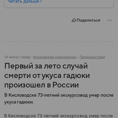
порядка, борьбу с преступностью, обеспечение
Читать дальше
безопасности граждан и реализацию
государственной политики в сфере внутренних дел.
В материале рассказываем, чем занимается МВД
Поделиться
России, какие задачи выполняет министерство, как
устроена его структура, кто возглавляет ведомство
и какие полномочия оно имеет.
14 минут назад
Московский комсомолец
Происшествия
Первый за лето случай
смерти от укуса гадюки
произошел в России
В Кисловодске 73-летний экскурсовод умер после
укуса гадюки.
В Кисловодске 73-летний экскурсовод умер после