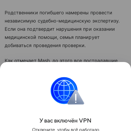
Родственники погибшего намерены провести
независимую судебно-медицинскую экспертизу.
Если она подтвердит нарушения при оказании
медицинской помощи, семья планирует
добиваться проведения проверки.
Как отмечает Mash, до этого все пострадавшие
от укусов гадюк в России в нынешнем летнем
сезоне выживали.
Читайте также: «Россиянам рассказали,
что делать при укусе змеи».
Поделиться
У вас включ
ён
V
P
N
Отключите, чтобы всё работало