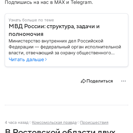
Подпишись на нас в MAX и Telegram.
Узнать больше по теме
МВД России: структура, задачи и
полномочия
Министерство внутренних дел Российской
Федерации — федеральный орган исполнительной
власти, отвечающий за охрану общественного
порядка, борьбу с преступностью, обеспечение
Читать дальше
безопасности граждан и реализацию
государственной политики в сфере внутренних дел.
В материале рассказываем, чем занимается МВД
Поделиться
России, какие задачи выполняет министерство, как
устроена его структура, кто возглавляет ведомство
и какие полномочия оно имеет.
4 часа назад
Комсомольская правда
Происшествия
В Ростовской области двух