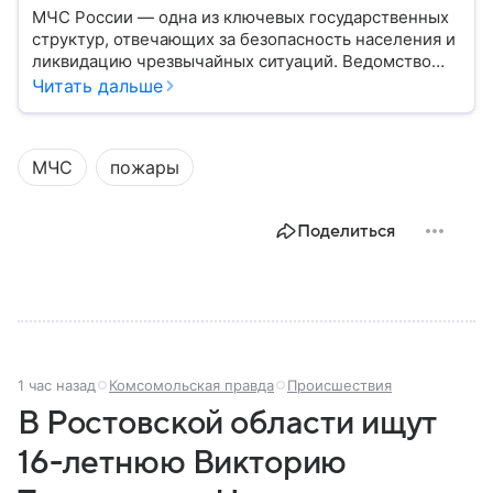
МЧС России — одна из ключевых государственных
структур, отвечающих за безопасность населения и
ликвидацию чрезвычайных ситуаций. Ведомство
играет важную роль в защите граждан от
Читать дальше
природных катастроф, техногенных аварий и других
угроз. В этом материале разбираем, что
представляет собой МЧС, как оно устроено, какие
МЧС
пожары
задачи выполняет и какую роль играет в
современной России.
Поделиться
1 час назад
Комсомольская правда
Происшествия
В Ростовской области ищут
16-летнюю Викторию