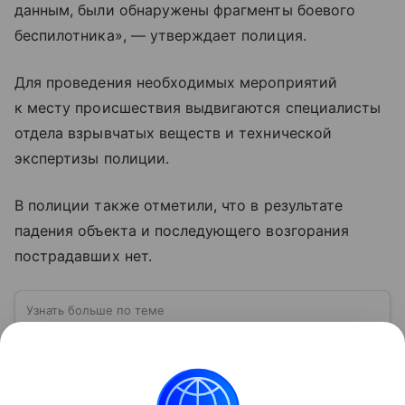
данным, были обнаружены фрагменты боевого
беспилотника», — утверждает полиция.
Для проведения необходимых мероприятий
к месту происшествия выдвигаются специалисты
отдела взрывчатых веществ и технической
экспертизы полиции.
В полиции также отметили, что в результате
падения объекта и последующего возгорания
пострадавших нет.
Узнать больше по теме
Беспилотные летательные аппараты
(БПЛА): что это и как они работают
Сотню лет назад устройства, которые летают без
пилота на борту и выполняют недоступные