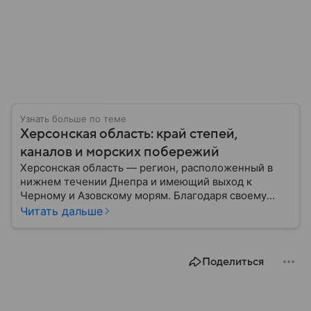
Узнать больше по теме
Херсонская область: край степей,
каналов и морских побережий
Херсонская область — регион, расположенный в
нижнем течении Днепра и имеющий выход к
Черному и Азовскому морям. Благодаря своему
географическому положению область на
Читать дальше
протяжении многих десятилетий играла важную
роль в развитии сельского хозяйства, морской
торговли и транспортного сообщения между
Поделиться
севером и югом региона. Собрали главное по теме.