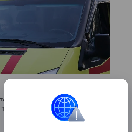
ательных аппаратов Вооруженных сил
. Такие данные привели в региональном