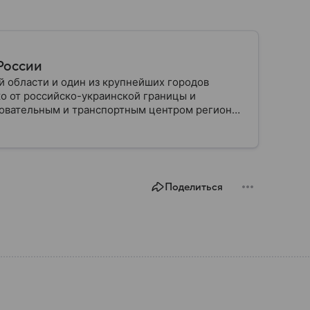
 России
 области и один из крупнейших городов
о от российско-украинской границы и
овательным и транспортным центром региона.
реной крупных военных событий, а сегодня
ны: собрали о нем главное.
Поделиться