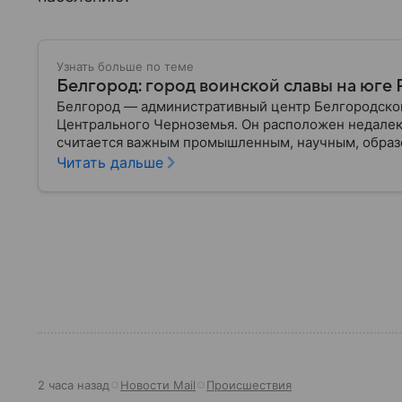
Узнать больше по теме
Белгород: город воинской славы на юге
Белгород — административный центр Белгородской
Центрального Черноземья. Он расположен недалек
считается важным промышленным, научным, образ
За свою историю город неоднократно становился а
Читать дальше
продолжает играть значимую роль в экономике стра
2 часа назад
Новости Mail
Происшествия