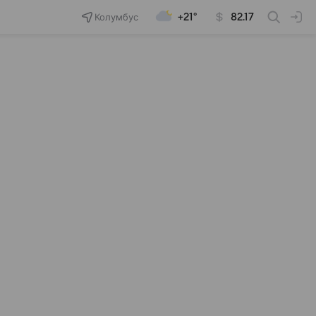
Колумбус
+21°
82.17