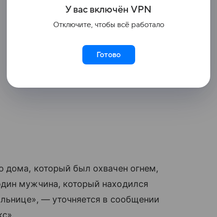
У вас включ
ён
V
P
N
Отключите, чтобы всё работало
Готово
о дома, который был охвачен огнем,
один мужчина, который находился
ольнице», — уточняется в сообщении
кс».