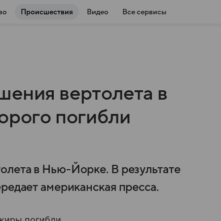
во
Происшествия
Видео
Все сервисы
шения вертолета в
торого погибли
лета в Нью-Йорке. В результате
редает американская пресса.
ажиры погибли.