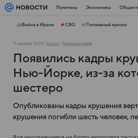
Политика
Экономика
Общест
Война в Иране
СВО
Топливный кризис
11 апреля 2025
Ura.ru
Происшествия
Появились кадры кру
Нью-Йорке, из-за ко
шестеро
Опубликованы кадры крушения верто
крушения погибли шесть человек, пе
Все находившиеся на борту вертолета пасс