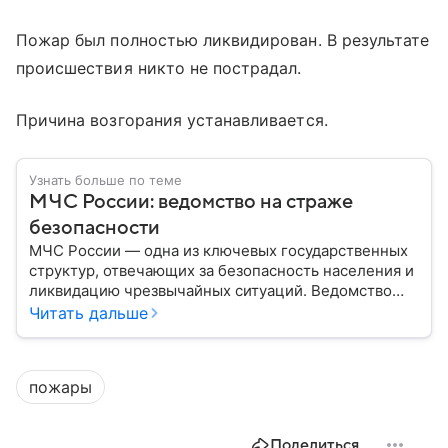
Пожар был полностью ликвидирован. В результате
происшествия никто не пострадал.
Причина возгорания устанавливается.
Узнать больше по теме
МЧС России: ведомство на страже
безопасности
МЧС России — одна из ключевых государственных
структур, отвечающих за безопасность населения и
ликвидацию чрезвычайных ситуаций. Ведомство
играет важную роль в защите граждан от
Читать дальше
природных катастроф, техногенных аварий и других
угроз. В этом материале разбираем, что
представляет собой МЧС, как оно устроено, какие
пожары
задачи выполняет и какую роль играет в
современной России.
Поделиться