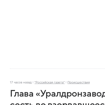
17 часов назад
"Российская газета"
Происшествия
Глава «Уралдронзавод
сесть во взорвавшеес