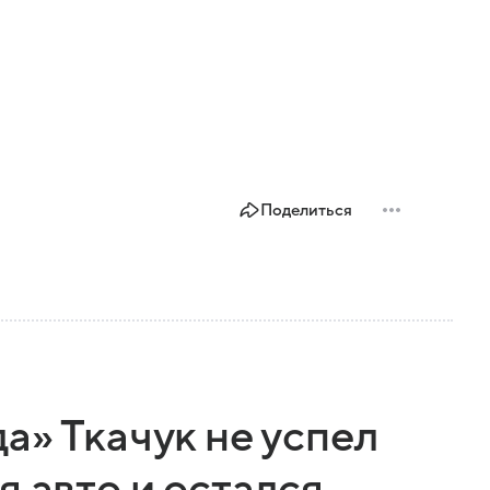
Поделиться
а» Ткачук не успел
я авто и остался