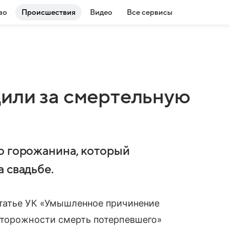
во
Происшествия
Видео
Все сервисы
или за смертельную
о горожанина, который
 свадьбе.
татье УК «Умышленное причинение
сторожности смерть потерпевшего»