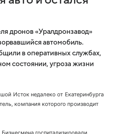
ля дронов «Уралдронзавод»
взорвавшийся автомобиль.
бщили в оперативных службах,
ьном состоянии, угроза жизни
ьшой Исток недалеко от Екатеринбурга
ель, компания которого производит
. Бизнесмена госпитализировали