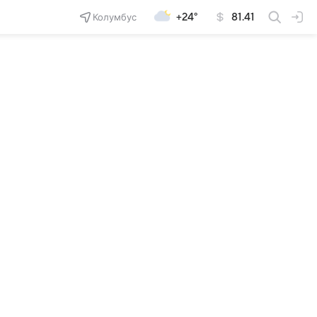
Колумбус
+24°
81.41