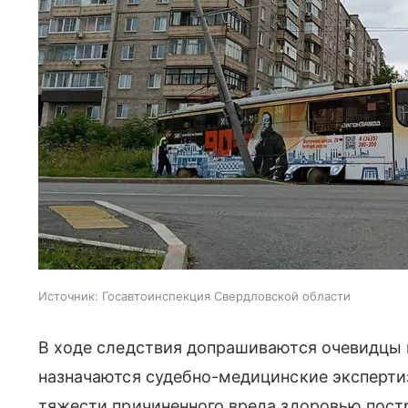
Источник:
Госавтоинспекция Свердловской области
В ходе следствия допрашиваются очевидцы 
назначаются судебно-медицинские экспертиз
тяжести причиненного вреда здоровью пост